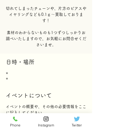
切れてしまったチェーンや、片方のピアスや
イヤリングなども0.1ｇ～買取しておりま
す！
素材のわからないものも1つずつしっかりお
調べいたしますので、お気軽にお問合せくだ
さいませ。
日時・場所
⭐︎
⭐︎
イベントについて
イベントの概要や、その他の必要情報をここ
に記入してください。
イベントスケジュールの詳細やおすすめの服
装、その他参加者の参考になる情報を載せま
Phone
Instagram
Twitter